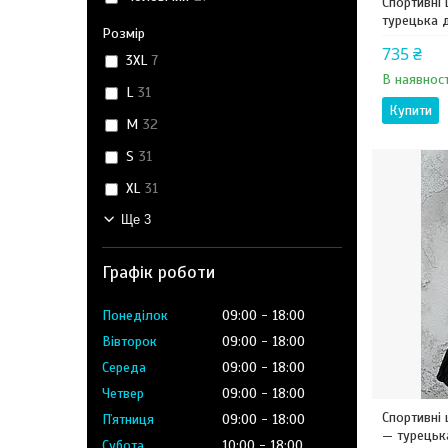
Спортивні 
турецька д
Розмір
735 ₴
3XL
7
В наявност
L
31
Купити
M
32
S
31
XL
31
Ще 3
Графік роботи
Понеділок
09:00
18:00
Вівторок
09:00
18:00
Середа
09:00
18:00
Четвер
09:00
18:00
Спортивні
Пʼятниця
09:00
18:00
— турецька
Субота
10:00
18:00