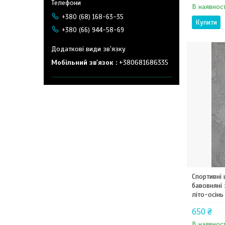
В наявност
+380 (68) 168-63-35
Купити
+380 (66) 944-58-69
Мобільний зв'язок
+380681686335
Спортивні 
бавовняні
літо-осінь
650 ₴
В наявност