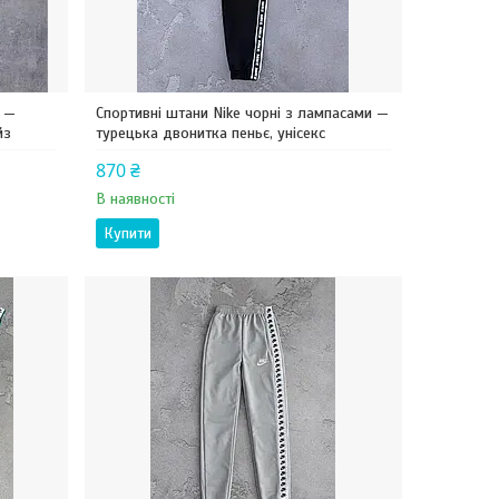
м —
Спортивні штани Nike чорні з лампасами —
йз
турецька двонитка пеньє, унісекс
870 ₴
В наявності
Купити