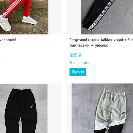
червоний
Спортивні штани Adidas чорні з бі
лампасами — унісекс
885 ₴
і
В наявності
Купити