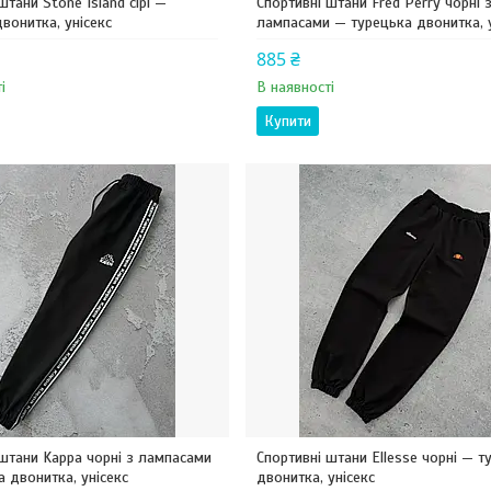
штани Stone Island сірі —
Спортивні штани Fred Perry чорні 
вонитка, унісекс
лампасами — турецька двонитка, у
885 ₴
і
В наявності
Купити
 штани Kappa чорні з лампасами
Спортивні штани Ellesse чорні — т
 двонитка, унісекс
двонитка, унісекс