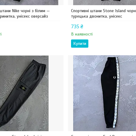
штани Nike чорні з білим —
Спортивні штани Stone Island чорн
ринитка, унісекс оверсайз
турецька двонитка, унісекс
735 ₴
і
В наявності
Купити