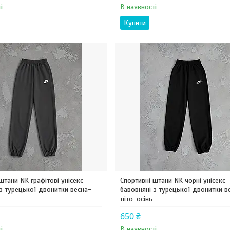
і
В наявності
Купити
штани NK графітові унісекс
Спортивні штани NK чорні унісекс
 з турецької двонитки весна-
бавовняні з турецької двонитки в
літо-осінь
650 ₴
і
В наявності