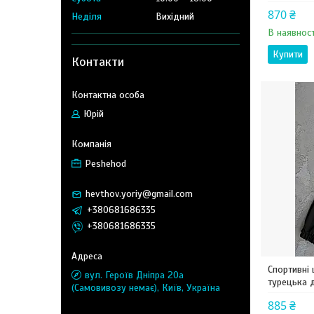
870 ₴
Неділя
Вихідний
В наявност
Купити
Контакти
Юрій
Peshehod
hevthov.yoriy@gmail.com
+380681686335
+380681686335
Спортивні
вул. Героїв Дніпра 20а
турецька д
(Самовивозу немає), Київ, Україна
885 ₴