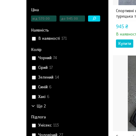
Ціна
Спортивні 
турецька т
945 ₴
Наявність
В наявност
В наявності
171
Купити
Колір
Чорний
74
Сірий
17
Зелений
14
Синій
6
Хакі
6
Ще 2
Підлога
Унісекс
113
Чоловічий
27