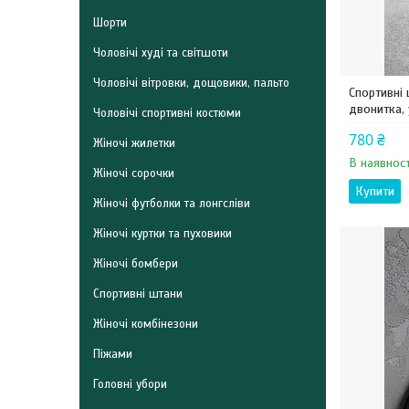
Шорти
Чоловічі худі та світшоти
Чоловічі вітровки, дощовики, пальто
Спортивні
двонитка, 
Чоловічі спортивні костюми
780 ₴
Жіночі жилетки
В наявност
Жіночі сорочки
Купити
Жіночі футболки та лонгсліви
Жіночі куртки та пуховики
Жіночі бомбери
Спортивні штани
Жіночі комбінезони
Піжами
Головні убори