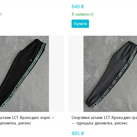
840 ₴
і
В наявності
Купити
 штани LCT Крокодил чорні —
Спортивні штани LCT Крокодил гра
вонитка, унісекс
— турецька двонитка, унісекс
885 ₴