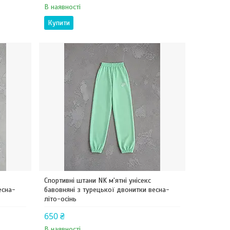
В наявності
Купити
Спортивні штани NK м'ятні унісекс
есна-
бавовняні з турецької двонитки весна-
літо-осінь
650 ₴
В наявності