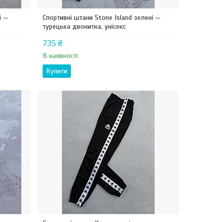
і —
Спортивні штани Stone Island зелені —
турецька двонитка, унісекс
735 ₴
В наявності
Купити