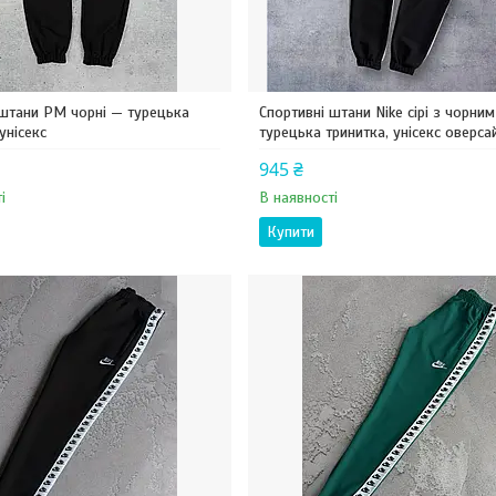
 штани PM чорні — турецька
Спортивні штани Nike сірі з чорни
унісекс
турецька тринитка, унісекс оверса
945 ₴
і
В наявності
Купити