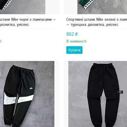
штани Nike чорні з лампасами —
Спортивні штани Nike зелені з ла
вонитка, унісекс
— турецька двонитка, унісекс
862 ₴
і
В наявності
Купити