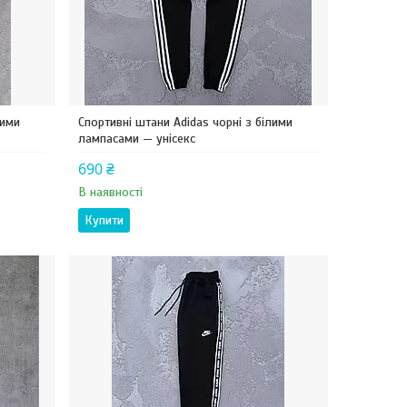
лими
Спортивні штани Adidas чорні з білими
лампасами — унісекс
690 ₴
В наявності
Купити