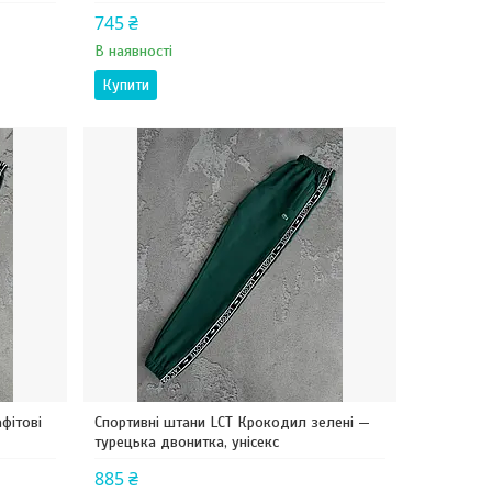
745 ₴
В наявності
Купити
фітові
Спортивні штани LCT Крокодил зелені —
турецька двонитка, унісекс
885 ₴