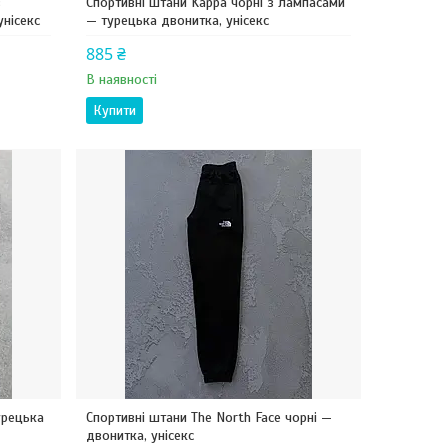
з
Спортивні штани Kappa чорні з лампасами
нісекс
— турецька двонитка, унісекс
885 ₴
В наявності
Купити
урецька
Спортивні штани The North Face чорні —
двонитка, унісекс