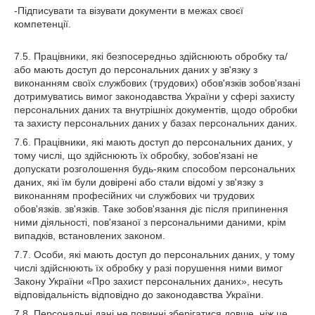
-Підписувати та візувати документи в межах своєї
компетенції.
7.5. Працівники, які безпосередньо здійснюють обробку та/
або мають доступ до персональних даних у зв'язку з
виконанням своїх службових (трудових) обов'язків зобов'язані
дотримуватись вимог законодавства України у сфері захисту
персональних даних та внутрішніх документів, щодо обробки
та захисту персональних даних у базах персональних даних.
7.6. Працівники, які мають доступ до персональних даних, у
тому числі, що здійснюють їх обробку, зобов'язані не
допускати розголошення будь-яким способом персональних
даних, які їм були довірені або стали відомі у зв'язку з
виконанням професійних чи службових чи трудових
обов'язків. зв'язків. Таке зобов'язання діє після припинення
ними діяльності, пов'язаної з персональними даними, крім
випадків, встановлених законом.
7.7. Особи, які мають доступ до персональних даних, у тому
числі здійснюють їх обробку у разі порушення ними вимог
Закону України «Про захист персональних даних», несуть
відповідальність відповідно до законодавства України.
7.8. Персональні дані не повинні зберігатися довше, ніж це