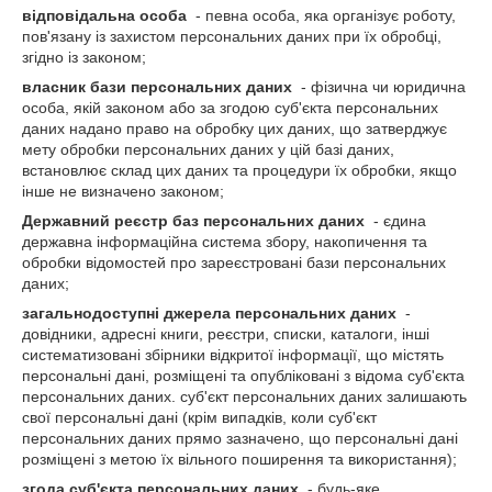
відповідальна особа
- певна особа, яка організує роботу,
пов'язану із захистом персональних даних при їх обробці,
згідно із законом;
власник бази персональних даних
- фізична чи юридична
особа, якій законом або за згодою суб'єкта персональних
даних надано право на обробку цих даних, що затверджує
мету обробки персональних даних у цій базі даних,
встановлює склад цих даних та процедури їх обробки, якщо
інше не визначено законом;
Державний реєстр баз персональних даних
- єдина
державна інформаційна система збору, накопичення та
обробки відомостей про зареєстровані бази персональних
даних;
загальнодоступні джерела персональних даних
-
довідники, адресні книги, реєстри, списки, каталоги, інші
систематизовані збірники відкритої інформації, що містять
персональні дані, розміщені та опубліковані з відома суб'єкта
персональних даних. суб'єкт персональних даних залишають
свої персональні дані (крім випадків, коли суб'єкт
персональних даних прямо зазначено, що персональні дані
розміщені з метою їх вільного поширення та використання);
згода суб'єкта персональних даних
- будь-яке