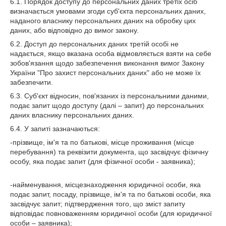
6.1. Порядок доступу до персональних даних третіх осіб
визначається умовами згоди суб'єкта персональних даних,
наданого власнику персональних даних на обробку цих
даних, або відповідно до вимог закону.
6.2. Доступ до персональних даних третій особі не
надається, якщо вказана особа відмовляється взяти на себе
зобов'язання щодо забезпечення виконання вимог Закону
України "Про захист персональних даних" або не може їх
забезпечити.
6.3. Суб'єкт відносин, пов'язаних із персональними даними,
подає запит щодо доступу (далі – запит) до персональних
даних власнику персональних даних.
6.4. У запиті зазначаються:
-прізвище, ім'я та по батькові, місце проживання (місце
перебування) та реквізити документа, що засвідчує фізичну
особу, яка подає запит (для фізичної особи - заявника);
-найменування, місцезнаходження юридичної особи, яка
подає запит, посаду, прізвище, ім'я та по батькові особи, яка
засвідчує запит; підтвердження того, що зміст запиту
відповідає повноваженням юридичної особи (для юридичної
особи – заявника);