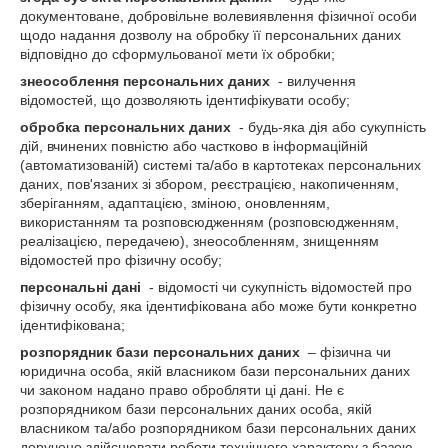
документоване, добровільне волевиявлення фізичної особи
щодо надання дозволу на обробку її персональних даних
відповідно до сформульованої мети їх обробки;
знеособлення персональних даних
- вилучення
відомостей, що дозволяють ідентифікувати особу;
обробка персональних даних
- будь-яка дія або сукупність
дій, вчинених повністю або частково в інформаційній
(автоматизованій) системі та/або в картотеках персональних
даних, пов'язаних зі збором, реєстрацією, накопиченням,
зберіганням, адаптацією, зміною, оновленням,
використанням та розповсюдженням (розповсюдженням,
реалізацією, передачею), знеособленням, знищенням
відомостей про фізичну особу;
персональні дані
- відомості чи сукупність відомостей про
фізичну особу, яка ідентифікована або може бути конкретно
ідентифікована;
розпорядник бази персональних даних
– фізична чи
юридична особа, якій власником бази персональних даних
чи законом надано право обробляти ці дані. Не є
розпорядником бази персональних даних особа, якій
власником та/або розпорядником бази персональних даних
доручено здійснювати роботи технічного характеру з базою