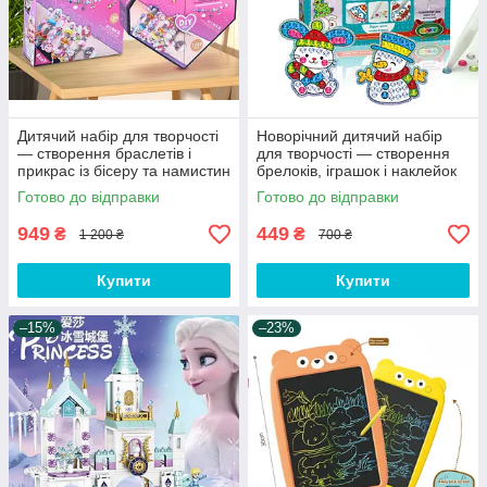
Дитячий набір для творчості
Новорічний дитячий набір
— створення браслетів і
для творчості — створення
прикрас із бісеру та намистин
брелоків, іграшок і наклейок
"Сніговик"
Готово до відправки
Готово до відправки
949
449
₴
₴
1 200 ₴
700 ₴
Купити
Купити
–15%
–23%