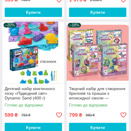
Купити
Купити
–20%
–18%
Дитячий набір кінетичного
Творчий набір для створення
піску «Підводний світ»
брелоків та іграшок з
Dynamic Sand (400 г)
епоксидної смоли —
ідеальний подарунок для
Готово до відправки
Готово до відправки
дітей
599
799
₴
₴
750 ₴
980 ₴
Купити
Купити