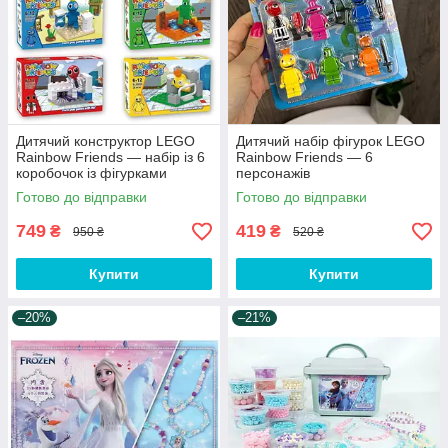
Дитячий конструктор LEGO
Дитячий набір фігурок LEGO
Rainbow Friends — набір із 6
Rainbow Friends — 6
коробочок із фігурками
персонажів
Готово до відправки
Готово до відправки
749
419
₴
₴
950 ₴
520 ₴
Купити
Купити
–20%
–21%