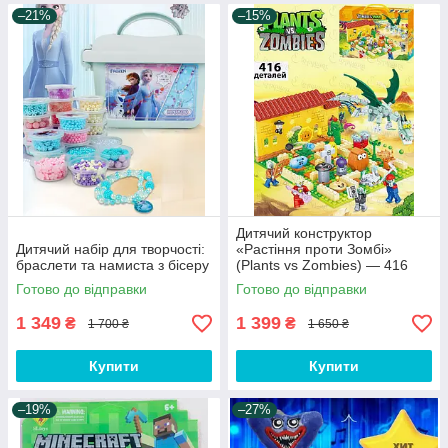
–21%
–15%
Дитячий конструктор
Дитячий набір для творчості:
«Растіння проти Зомбі»
браслети та намиста з бісеру
(Plants vs Zombies) — 416
деталей
Готово до відправки
Готово до відправки
1 349
1 399
₴
₴
1 700 ₴
1 650 ₴
Купити
Купити
–19%
–27%