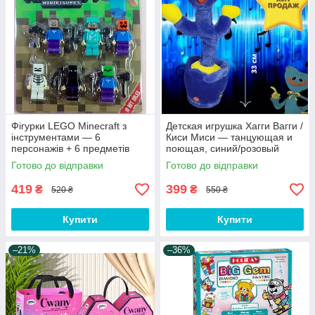
Фігурки LEGO Minecraft з
Детская игрушка Хагги Вагги /
інструментами — 6
Киси Миси — танцующая и
персонажів + 6 предметів
поющая, синий/розовый
Готово до відправки
Готово до відправки
419
399
₴
₴
520 ₴
550 ₴
Купити
Купити
–21%
–36%