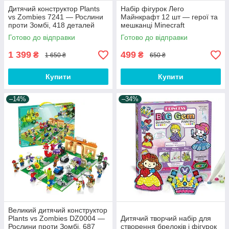
Дитячий конструктор Plants
Набір фігурок Лего
vs Zombies 7241 — Рослини
Майнкрафт 12 шт — герої та
проти Зомбі, 418 деталей
мешканці Minecraft
Готово до відправки
Готово до відправки
1 399
499
₴
₴
1 650 ₴
650 ₴
Купити
Купити
–14%
–34%
Великий дитячий конструктор
Plants vs Zombies DZ0004 —
Дитячий творчий набір для
Рослини проти Зомбі, 687
створення брелоків і фігурок