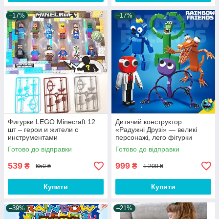
–17%
–17%
Фигурки LEGO Minecraft 12
Дитячий конструктор
шт – герои и жители с
«Радужні Друзі» — великі
инструментами
персонажі, лего фігурки
Rainbow Friends
Готово до відправки
Готово до відправки
539
999
₴
₴
650 ₴
1 200 ₴
Купити
Купити
–39%
–21%