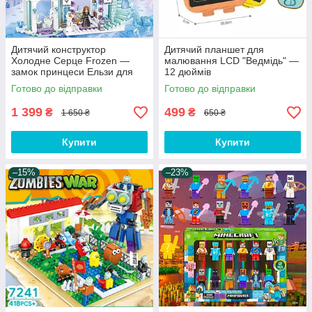
Дитячий конструктор
Дитячий планшет для
Холодне Серце Frozen —
малювання LCD "Ведмідь" —
замок принцеси Ельзи для
12 дюймів
дівчаток
Готово до відправки
Готово до відправки
1 399
499
₴
₴
1 650 ₴
650 ₴
Купити
Купити
–15%
–23%