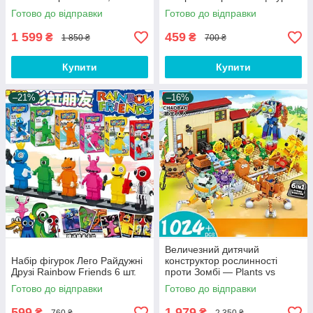
деталей
Готово до відправки
Готово до відправки
1 599
459
₴
₴
1 850 ₴
700 ₴
Купити
Купити
–21%
–16%
Величезний дитячий
Набір фігурок Лего Райдужні
конструктор рослинності
Друзі Rainbow Friends 6 шт.
проти Зомбі — Plants vs
Zombies Boss (1024 деталі)
Готово до відправки
Готово до відправки
599
1 979
₴
₴
760 ₴
2 350 ₴