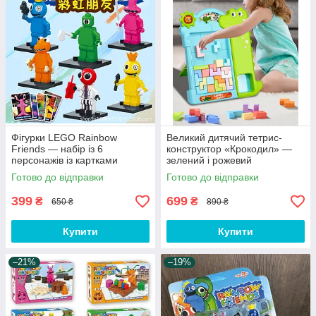
Фігурки LEGO Rainbow
Великий дитячий тетрис-
Friends — набір із 6
конструктор «Крокодил» —
персонажів із картками
зелений і рожевий
Готово до відправки
Готово до відправки
399
699
₴
₴
650 ₴
890 ₴
Купити
Купити
–21%
–19%