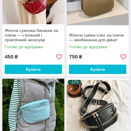
Жіноча сумочка-бананка на
плече — стильний і
Жіноча сумка-слінг на плече
практичний аксесуар
— мінібананка для дівчат
преміумкласу
Готово до відправки
Готово до відправки
450
750
₴
₴
Купити
Купити
–12%