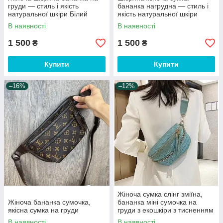
груди — стиль і якість
бананка нагрудна — стиль і
натуральної шкіри Білий
якість натуральної шкіри
Білий
В наявності
В наявності
1 500
1 500
₴
₴
Купити
Купити
–16%
–12%
Жіноча сумка слінг зміїна,
Жіноча бананка сумочка,
бананка міні сумочка на
якісна сумка на груди
груди з екошкіри з тисненням
під рептилію М'ятний
В наявності
В наявності