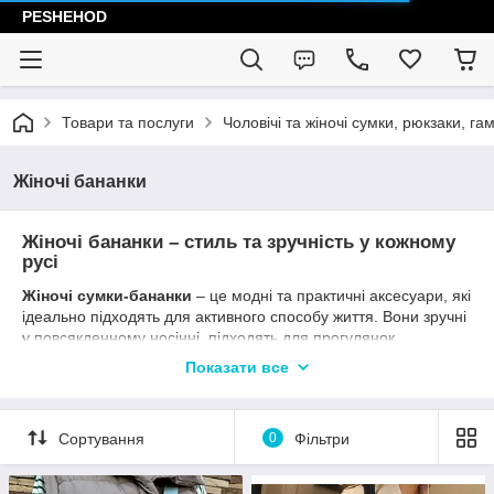
PESHEHOD
Товари та послуги
Чоловічі та жіночі сумки, рюкзаки, га
Жіночі бананки
Жіночі бананки – стиль та зручність у кожному
русі
Жіночі сумки-бананки
– це модні та практичні аксесуари, які
ідеально підходять для активного способу життя. Вони зручні
у повсякденному носінні, підходять для прогулянок,
подорожей, спорту та навіть створення стильних міських
Показати все
образів. В інтернет-магазині
Peshehod
представлений
широкий асортимент
жіночих бананок
у різних стилях та
кольорах.
Сортування
0
Фільтри
Асортимент жіночих бананок в Peshehod:
Шкіряні бананки
– стильні та довговічні моделі з