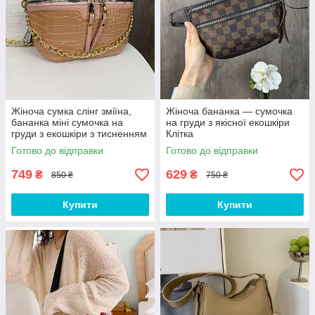
Вибирайте
жіночі бананки
в
Peshehod
– комфорт та стиль
на кожен день!
Жіноча сумка слінг зміїна,
Жіноча бананка — сумочка
бананка міні сумочка на
на груди з якісної екошкіри
груди з екошкіри з тисненням
Клітка
під рептилію
Готово до відправки
Готово до відправки
749
629
₴
₴
850 ₴
750 ₴
Купити
Купити