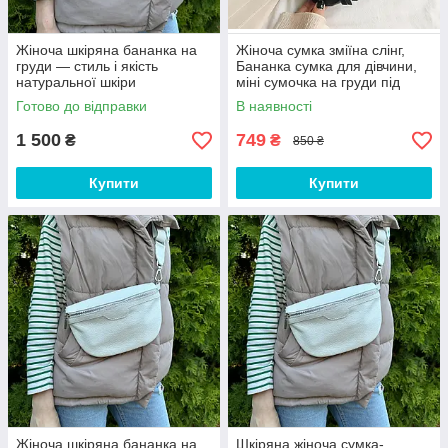
Жіноча шкіряна бананка на
Жіноча сумка зміїна слінг,
груди — стиль і якість
Бананка сумка для дівчини,
натуральної шкіри
міні сумочка на груди під
рептилію
Готово до відправки
В наявності
1 500
749
₴
₴
850 ₴
Купити
Купити
Жіноча шкіряна бананка на
Шкіряна жіноча сумка-