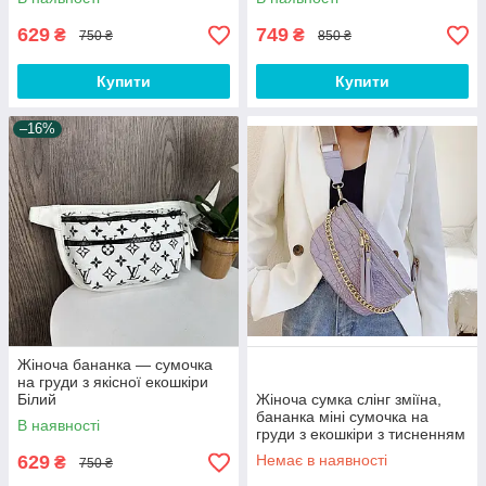
629
749
₴
₴
750 ₴
850 ₴
Купити
Купити
–16%
Жіноча бананка — сумочка
на груди з якісної екошкіри
Білий
Жіноча сумка слінг зміїна,
бананка міні сумочка на
В наявності
груди з екошкіри з тисненням
під рептилію Фіолетовий
629
Немає в наявності
₴
750 ₴