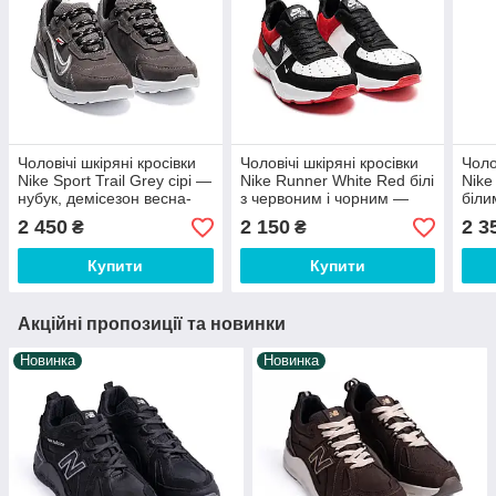
Чоловічі шкіряні кросівки
Чоловічі шкіряні кросівки
Чоло
Nike Sport Trail Grey сірі —
Nike Runner White Red білі
Nike
нубук, демісезон весна-
з червоним і чорним —
біли
осінь
натуральна шкіра,
шкір
2 450
2 150
2 3
₴
₴
демісезон весна-осінь
Купити
Купити
Акційні пропозиції та новинки
Новинка
Новинка