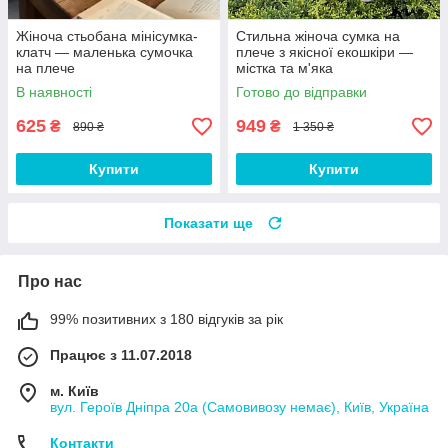
Жіноча стьобана мінісумка-
Стильна жіноча сумка на
клатч — маленька сумочка
плече з якісної екошкіри —
на плече
містка та м'яка
В наявності
Готово до відправки
625
949
₴
₴
890 ₴
1 350 ₴
Купити
Купити
Показати ще
Про нас
99% позитивних з 180 відгуків за рік
Працює з 11.07.2018
м. Київ
вул. Героїв Дніпра 20а (Самовивозу немає), Київ, Україна
Контакти