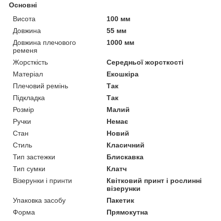
Основні
Висота
100 мм
Довжина
55 мм
Довжина плечового
1000 мм
ременя
Жорсткість
Середньої жорсткості
Матеріал
Екошкіра
Плечовий ремінь
Так
Підкладка
Так
Розмір
Малий
Ручки
Немає
Стан
Новий
Стиль
Класичний
Тип застежки
Блискавка
Тип сумки
Клатч
Візерунки і принти
Квітковий принт і рослинні
візерунки
Упаковка засобу
Пакетик
Форма
Прямокутна