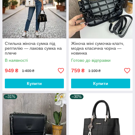
Стильна жіноча сумка під
Жіноча міні сумочка-клатч,
рептилію — лакова сумка на
модна класична чорна —
плече
новинка
В наявності
Готово до відправки
949
759
₴
₴
1 400 ₴
1 100 ₴
Купити
Купити
–31%
–30%