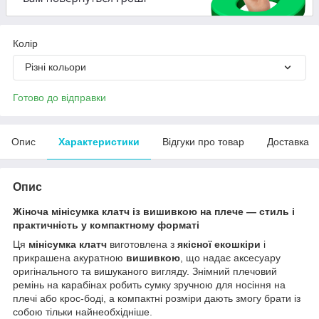
Колір
Різні кольори
Готово до відправки
Опис
Характеристики
Відгуки про товар
Доставка
Опис
Жіноча мінісумка клатч із вишивкою на плече — стиль і
практичність у компактному форматі
Ця
мінісумка клатч
виготовлена з
якісної екошкіри
і
прикрашена акуратною
вишивкою
, що надає аксесуару
оригінального та вишуканого вигляду. Знімний плечовий
ремінь на карабінах робить сумку зручною для носіння на
плечі або крос-боді, а компактні розміри дають змогу брати із
собою тільки найнеобхідніше.