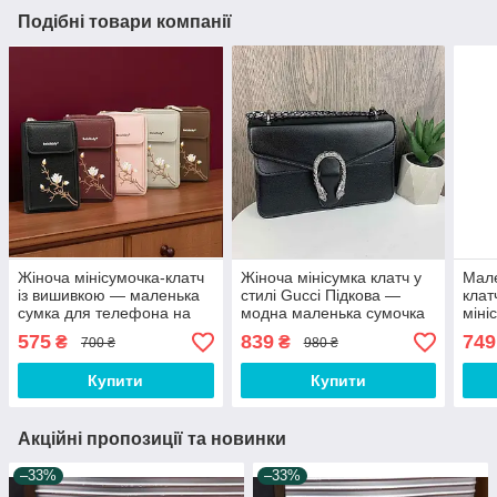
Подібні товари компанії
Жіноча мінісумочка-клатч
Жіноча мінісумка клатч у
Мале
із вишивкою — маленька
стилі Gucci Підкова —
клат
сумка для телефона на
модна маленька сумочка
міні
плече з квітами
на ланцюжку
575
839
749
₴
₴
700 ₴
980 ₴
Купити
Купити
Акційні пропозиції та новинки
–33%
–33%