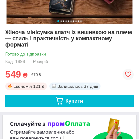
Жіноча мінісумка клатч із вишивкою на плече
— стиль і практичність у компактному
форматі
Готово до відправки
Код: 1898
Роздріб
549
₴
670 ₴
Економія
121 ₴
Залишилось
37 днів
Купити