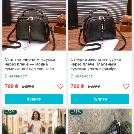
Стильна жіноча мінісумка
Стильна жіноча мінісумка
через плече — модна
через плече. Маленька
сумочка-клатч з екошкіри
сумочка клатч екошкіра
модна та стильна
В наявності
В наявності
799
799
₴
₴
1 200 ₴
1 200 ₴
Купити
Купити
–32%
–31%