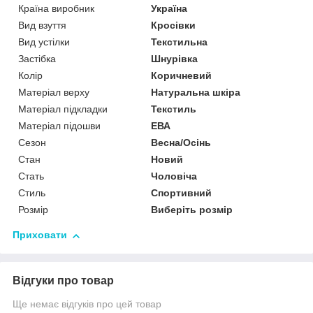
Країна виробник
Україна
Вид взуття
Кросівки
Вид устілки
Текстильна
Застібка
Шнурівка
Колір
Коричневий
Матеріал верху
Натуральна шкіра
Матеріал підкладки
Текстиль
Матеріал підошви
ЕВА
Сезон
Весна/Осінь
Стан
Новий
Стать
Чоловіча
Стиль
Спортивний
Розмір
Виберіть розмір
Приховати
Відгуки про товар
Ще немає відгуків про цей товар