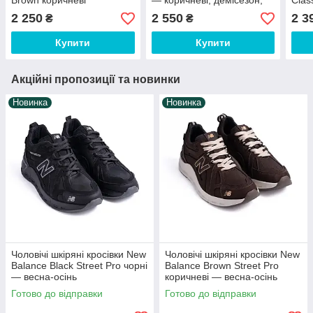
Brown коричневі
— коричневі, демісезон,
Clas
весна/осінь
весн
2 250
2 550
2 3
₴
₴
Купити
Купити
Акційні пропозиції та новинки
Новинка
Новинка
Чоловічі шкіряні кросівки New
Чоловічі шкіряні кросівки New
Balance Black Street Pro чорні
Balance Brown Street Pro
— весна-осінь
коричневі — весна-осінь
Готово до відправки
Готово до відправки