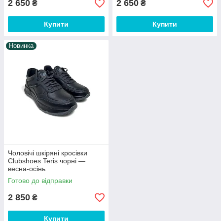
2 650
2 650
₴
₴
Купити
Купити
Новинка
Чоловічі шкіряні кросівки
Clubshoes Teris чорні —
весна-осінь
Готово до відправки
2 850
₴
Купити