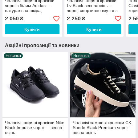
Чоловічі шкіряні кросівки
Чоловічі шкіряні кросівки
Чоло
чорні з білим Adidas —
Lv Black весна/осінь —
Clas
натуральна шкіра,
чорні, спортивне взуття з
кори
демісезонні (весна-осінь)
натуральної шкіри
шкір
2 050
2 250
2 5
₴
₴
Купити
Купити
Акційні пропозиції та новинки
Новинка
Новинка
Чоловічі шкіряні кросівки Nike
Чоловічі замшеві кросівки CK
Black Impulse чорні — весна
Suede Black Premium чорні —
осінь
весна осінь