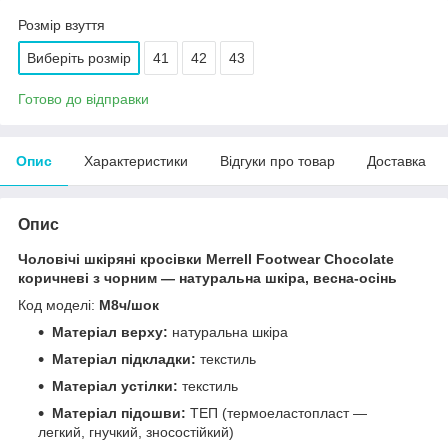
Розмір взуття
Виберіть розмір
41
42
43
Готово до відправки
Опис
Характеристики
Відгуки про товар
Доставка
Опис
Чоловічі шкіряні кросівки Merrell Footwear Chocolate
коричневі з чорним — натуральна шкіра, весна-осінь
Код моделі:
М8ч/шок
Матеріал верху:
натуральна шкіра
Матеріал підкладки:
текстиль
Матеріал устілки:
текстиль
Матеріал підошви:
ТЕП (термоеластопласт —
легкий, гнучкий, зносостійкий)