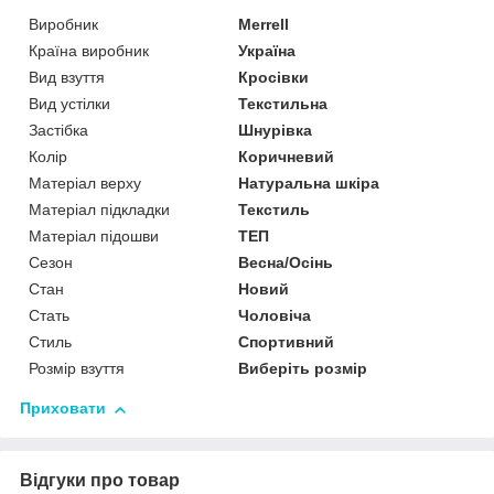
Виробник
Merrell
Країна виробник
Україна
Вид взуття
Кросівки
Вид устілки
Текстильна
Застібка
Шнурівка
Колір
Коричневий
Матеріал верху
Натуральна шкіра
Матеріал підкладки
Текстиль
Матеріал підошви
ТЕП
Сезон
Весна/Осінь
Стан
Новий
Стать
Чоловіча
Стиль
Спортивний
Розмір взуття
Виберіть розмір
Приховати
Відгуки про товар