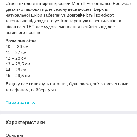
Стильні чоловічі шкіряні кросівки Merrell Performance Footwear
ідеально підходять для сезону весна-осінь. Верх із
натуральної шкіри забезпечує довговічність і комфорт,
текстильна підкладка та устілка гарантують вентиляцію, а
підошва з ТЕП дає чудове зчеплення і стійкість під час
активного носіння.
Розмірна сітка:
40 — 26 см
41 – 27 см
42 – 28 см
43 – 28,5 см
44 – 29 см
45 – 29,5 см
Якщо у вас виникнуть питання, будь ласка, зв'язатися з нами
телефоном, вайбер, у чат.
Приховати
Характеристики
Основні