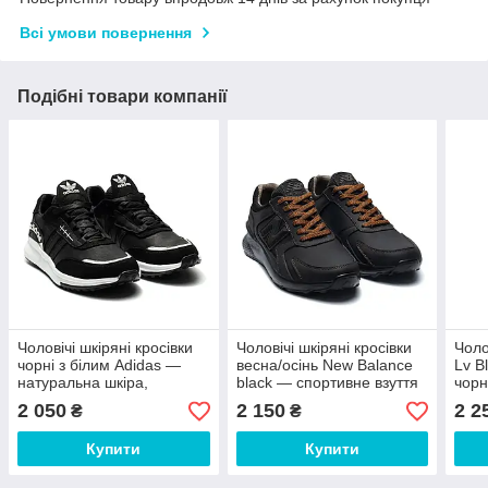
Всі умови повернення
Подібні товари компанії
Чоловічі шкіряні кросівки
Чоловічі шкіряні кросівки
Чоло
чорні з білим Adidas —
весна/осінь New Balance
Lv B
натуральна шкіра,
black — спортивне взуття
чорн
демісезонні (весна-осінь)
з натуральної шкіри
нату
2 050
2 150
2 2
₴
₴
Купити
Купити