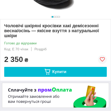
Чоловічі шкіряні кросівки хакі демісезонні
весна/осінь — якісне взуття з натуральної
шкіри
Готово до відправки
Код: E 70 ч/хак
Роздріб
2 350
₴
Купити