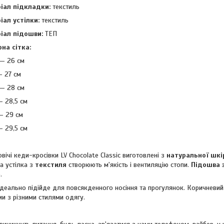
іал підкладки:
текстиль
іал устілки:
текстиль
іал підошви:
ТЕП
на сітка:
— 26 см
– 27 см
— 28 см
– 28,5 см
– 29 см
– 29,5 см
вічі кеди-кросівки LV Chocolate Classic виготовлені з
натуральної шкі
а устілка з
текстиля
створюють м'якість і вентиляцію стопи.
Підошва 
.
деально підійде для повсякденного носіння та прогулянок. Коричневий
и з різними стилями одягу.