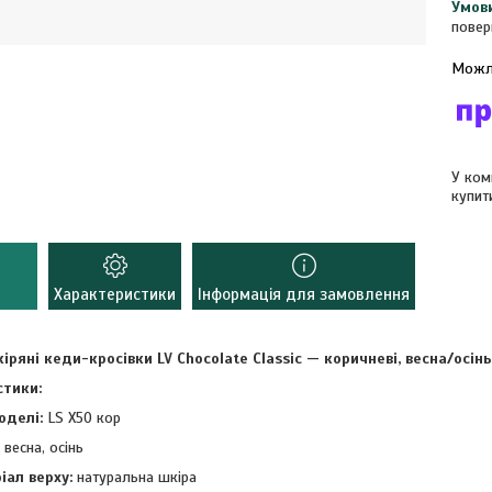
повер
У ком
купит
Характеристики
Інформація для замовлення
іряні кеди-кросівки LV Chocolate Classic — коричневі, весна/осінь
тики:
оделі:
LS X50 кор
весна, осінь
іал верху:
натуральна шкіра