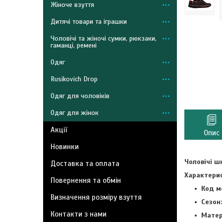
Жіноче взуття
Дитячі товари та іграшки
Чоловічі та жіночі сумки, рюкзаки,
гаманці, ремені
Одяг
Rusikovich Drop
Одяг для чоловіків
Одяг для жінок
Акції
Опис
Новинки
Чоловічі шк
Доставка та оплата
Характерис
Повернення та обмін
Код м
Визначення розміру взуття
Сезон:
Контакти з нами
Матер