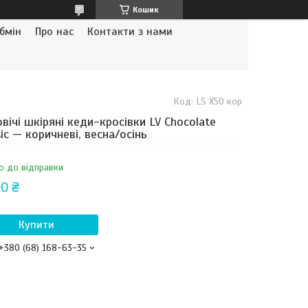
Кошик
бмін
Про нас
Контакти з нами
Код:
LS X50 кор
вічі шкіряні кеди-кросівки LV Chocolate
sic — коричневі, весна/осінь
о до відправки
0 ₴
Купити
+380 (68) 168-63-35