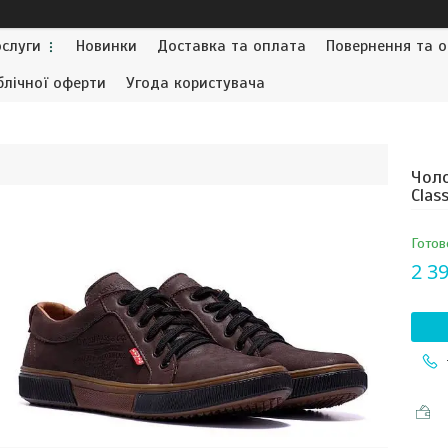
ослуги
Новинки
Доставка та оплата
Повернення та о
блічної оферти
Угода користувача
Чоло
Clas
Готов
2 39