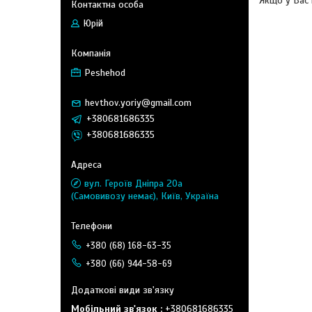
Якщо у Вас 
Юрій
Peshehod
hevthov.yoriy@gmail.com
+380681686335
+380681686335
вул. Героїв Дніпра 20а
(Самовивозу немає), Київ, Україна
+380 (68) 168-63-35
+380 (66) 944-58-69
Мобільний зв'язок
+380681686335