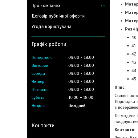
Матер
Про компанію
Матер
Договір публічної оферти
Матер
Угода користувача
Розмір
40 
Графік роботи
41 
42 
Понеділок
09:00
18:00
43 
Вівторок
09:00
18:00
44 
Середа
09:00
18:00
45 
Четвер
09:00
18:00
Опис:
Пʼятниця
09:00
18:00
Стильні чоло
Субота
10:00
18:00
Підкладка т
Неділя
Вихідний
з поверхнею
Ця модель і
поєднуватим
Контакти
Контакти: