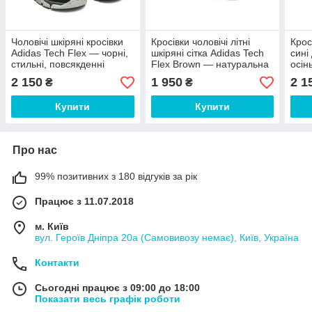
Чоловічі шкіряні кросівки
Кросівки чоловічі літні
Крос
Adidas Tech Flex — чорні,
шкіряні сітка Adidas Tech
сині
стильні, повсякденні
Flex Brown — натуральна
осін
шкіра, легкі та
Blue
2 150
1 950
2 1
₴
₴
повітропроникні
Купити
Купити
Про нас
99% позитивних з 180 відгуків за рік
Працює з 11.07.2018
м. Київ
вул. Героїв Дніпра 20а (Самовивозу немає), Київ, Україна
Контакти
Сьогодні працює з 09:00 до 18:00
Показати весь графік роботи