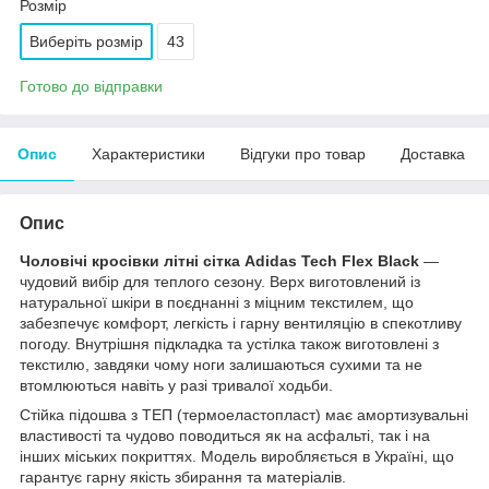
Розмір
Виберіть розмір
43
Готово до відправки
Опис
Характеристики
Відгуки про товар
Доставка
Опис
Чоловічі кросівки літні сітка Adidas Tech Flex Black
—
чудовий вибір для теплого сезону. Верх виготовлений із
натуральної шкіри в поєднанні з міцним текстилем, що
забезпечує комфорт, легкість і гарну вентиляцію в спекотливу
погоду. Внутрішня підкладка та устілка також виготовлені з
текстилю, завдяки чому ноги залишаються сухими та не
втомлюються навіть у разі тривалої ходьби.
Стійка підошва з ТЕП (термоеластопласт) має амортизувальні
властивості та чудово поводиться як на асфальті, так і на
інших міських покриттях. Модель виробляється в Україні, що
гарантує гарну якість збирання та матеріалів.