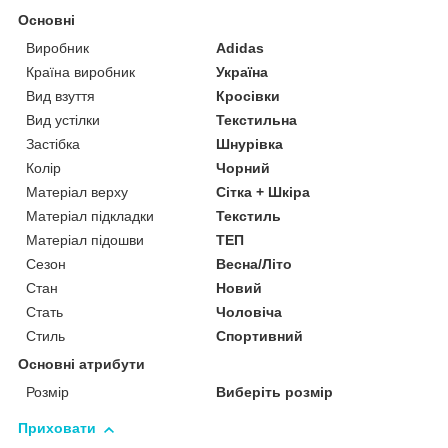
Основні
Виробник
Adidas
Країна виробник
Україна
Вид взуття
Кросівки
Вид устілки
Текстильна
Застібка
Шнурівка
Колір
Чорний
Матеріал верху
Сітка + Шкіра
Матеріал підкладки
Текстиль
Матеріал підошви
ТЕП
Сезон
Весна/Літо
Стан
Новий
Стать
Чоловіча
Стиль
Спортивний
Основні атрибути
Розмір
Виберіть розмір
Приховати