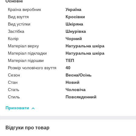
Основні
Країна виробник
Україна
Вид взуття
Кросівки
Вид устілки
Шкіряна
Застібка
Шнурівка
Колір
Чорний
Матеріал верху
Натуральна шкіра
Матеріал підкладки
Натуральна шкіра
Матеріал підошви
ТЕП
Розмір чоловічого взуття
40
Сезон
Весна/Осінь
Стан
Новий
Стать
Чоловіча
Стиль
Повсякденний
Приховати
Відгуки про товар