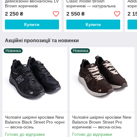
демісезонні весна/осінь LV
Clasic model Brown
Adid
Brown коричневі
коричневі — натуральна
кори
шкіра, весна-осінь
2 250
2 550
2 1
₴
₴
Купити
Купити
Акційні пропозиції та новинки
Новинка
Новинка
Чоловічі шкіряні кросівки New
Чоловічі шкіряні кросівки New
Balance Black Street Pro чорні
Balance Brown Street Pro
— весна-осінь
коричневі — весна-осінь
Готово до відправки
Готово до відправки