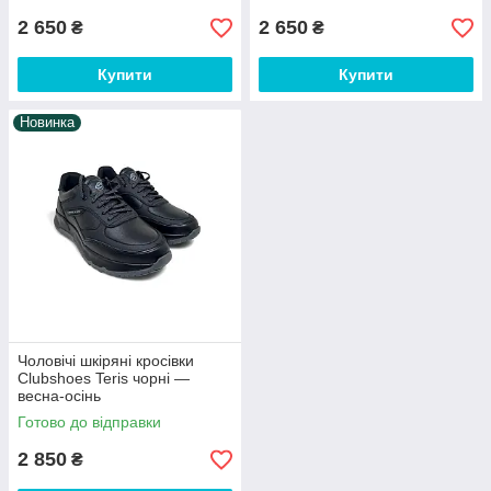
2 650
2 650
₴
₴
Купити
Купити
Новинка
Чоловічі шкіряні кросівки
Clubshoes Teris чорні —
весна-осінь
Готово до відправки
2 850
₴