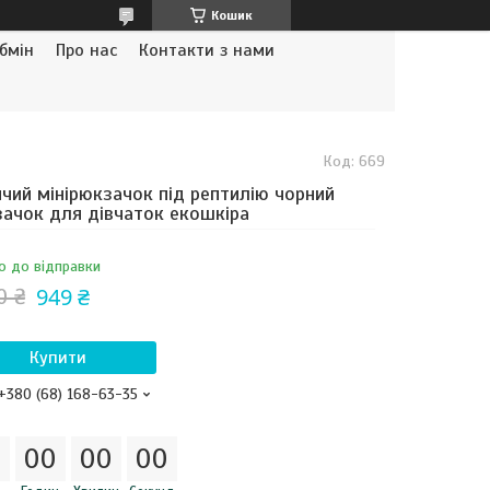
Кошик
бмін
Про нас
Контакти з нами
Код:
669
чий мінірюкзачок під рептилію чорний
ачок для дівчаток екошкіра
о до відправки
949 ₴
0 ₴
Купити
+380 (68) 168-63-35
0
0
0
0
0
0
0