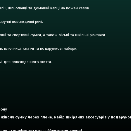
далії, шльопанці та домашні капці на кожен сезон.
зручні повсякденні речі.
жні та спортивні сумки, а також міські та шкільні рюкзаки.
в, ключниці, клатчі та подарункові набори.
речі для повсякденного життя.
фону
и, жіночу сумку через плече, набір шкіряних аксесуарів у подарун
істю та комфортом вже найближчими днями!