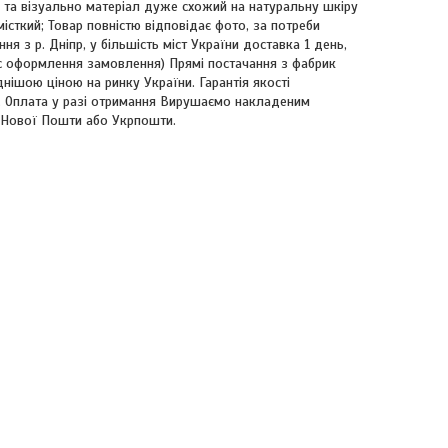
о та візуально матеріал дуже схожий на натуральну шкіру
місткий; Товар повністю відповідає фото, за потреби
я з р. Дніпр, у більшість міст України доставка 1 день,
с оформлення замовлення) Прямі постачання з фабрик
нішою ціною на ринку України. Гарантія якості
. Оплата у разі отримання Вирушаємо накладеним
і Нової Пошти або Укрпошти.