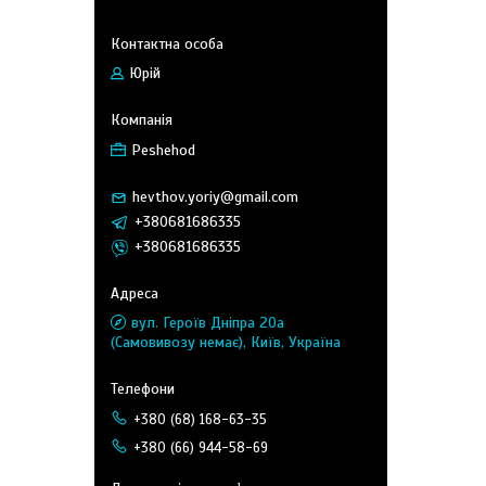
Юрій
Peshehod
hevthov.yoriy@gmail.com
+380681686335
+380681686335
вул. Героїв Дніпра 20а
(Самовивозу немає), Київ, Україна
+380 (68) 168-63-35
+380 (66) 944-58-69