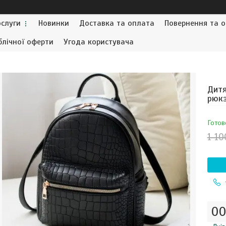
ослуги
Новинки
Доставка та оплата
Повернення та о
блічної оферти
Угода користувача
Дитя
рюкз
Готов
1 10
0