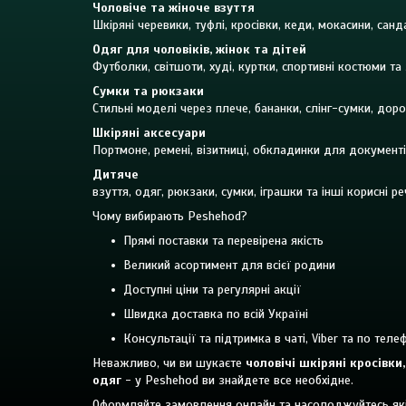
Чоловіче та жіноче взуття
Шкіряні черевики, туфлі, кросівки, кеди, мокасини, сан
Одяг для чоловіків, жінок та дітей
Футболки, світшоти, худі, куртки, спортивні костюми та 
Сумки та рюкзаки
Стильні моделі через плече, бананки, слінг-сумки, доро
Шкіряні аксесуари
Портмоне, ремені, візитниці, обкладинки для документі
Дитяче
взуття, одяг, рюкзаки, сумки, іграшки та інші корисні 
Чому вибирають Peshehod?
Прямі поставки та перевірена якість
Великий асортимент для всієї родини
Доступні ціни та регулярні акції
Швидка доставка по всій Україні
Консультації та підтримка в чаті, Viber та по теле
Неважливо, чи ви шукаєте
чоловічі шкіряні кросівк
одяг
- у Peshehod ви знайдете все необхідне.
Оформляйте замовлення онлайн та насолоджуйтесь як