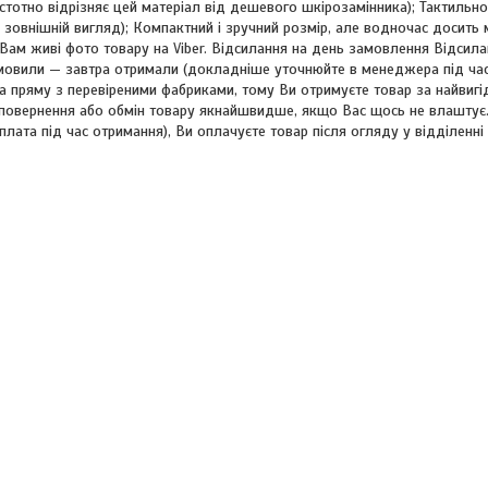
істотно відрізняє цей матеріал від дешевого шкірозамінника); Тактильн
й зовнішній вигляд); Компактний і зручний розмір, але водночас досить 
Вам живі фото товару на Viber. Відсилання на день замовлення Відсиланн
мовили — завтра отримали (докладніше уточнюйте в менеджера під ча
 пряму з перевіреними фабриками, тому Ви отримуєте товар за найвигід
повернення або обмін товару якнайшвидше, якщо Вас щось не влаштує
плата під час отримання), Ви оплачуєте товар після огляду у відділенн