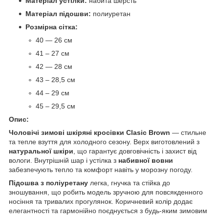
Матеріал устілки:
набита шерсть
Матеріал підошви:
полиуретан
Розмірна сітка:
40 — 26 см
41 – 27 см
42 — 28 см
43 – 28,5 см
44 – 29 см
45 – 29,5 см
Опис:
Чоловічі зимові шкіряні кросівки Clasic Brown
— стильне
та тепле взуття для холодного сезону. Верх виготовлений з
натуральної шкіри
, що гарантує довговічність і захист від
вологи. Внутрішній шар і устілка з
набивної вовни
забезпечують тепло та комфорт навіть у морозну погоду.
Підошва з поліуретану
легка, гнучка та стійка до
зношування, що робить модель зручною для повсякденного
носіння та тривалих прогулянок. Коричневий колір додає
елегантності та гармонійно поєднується з будь-яким зимовим