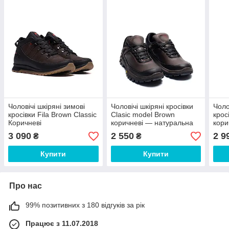
Чоловічі шкіряні зимові
Чоловічі шкіряні кросівки
Чоло
кросівки Fila Brown Classic
Clasic model Brown
крос
Коричневі
коричневі — натуральна
кори
шкіра, весна-осінь
наб
3 090
2 550
2 9
₴
₴
Купити
Купити
Про нас
99% позитивних з 180 відгуків за рік
Працює з 11.07.2018