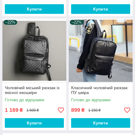
Купити
Купити
–22%
–22%
Чоловічий міський рюкзак із
Класичний чоловічий рюкзак
якісної екошкіри
ПУ шкіра
Готово до відправки
Готово до відправки
1 169
899
₴
₴
1 500 ₴
1 150 ₴
Купити
Купити