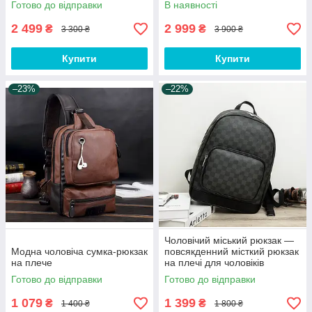
Готово до відправки
В наявності
2 499
2 999
₴
₴
3 300 ₴
3 900 ₴
Купити
Купити
–23%
–22%
Чоловічий міський рюкзак —
Модна чоловіча сумка-рюкзак
повсякденний місткий рюкзак
на плече
на плечі для чоловіків
Готово до відправки
Готово до відправки
1 079
1 399
₴
₴
1 400 ₴
1 800 ₴