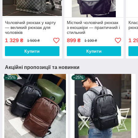
Чоловічий рюкзак у карту
Місткий чоловічий рюкзак
Клас
— великий рюкзак для
з екошкіри — практичний і
рюкз
чоловіків
стильний
1 329
899
1 2
₴
₴
1 500 ₴
1 100 ₴
Купити
Купити
Акційні пропозиції та новинки
–25%
–25%