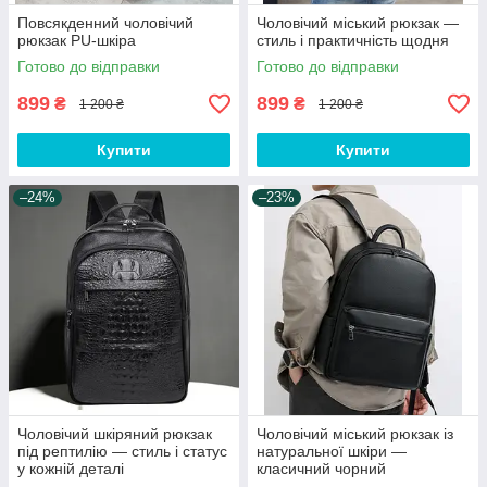
Повсякденний чоловічий
Чоловічий міський рюкзак —
рюкзак PU-шкіра
стиль і практичність щодня
Готово до відправки
Готово до відправки
899
899
₴
₴
1 200 ₴
1 200 ₴
Купити
Купити
–24%
–23%
Чоловічий шкіряний рюкзак
Чоловічий міський рюкзак із
під рептилію — стиль і статус
натуральної шкіри —
у кожній деталі
класичний чорний