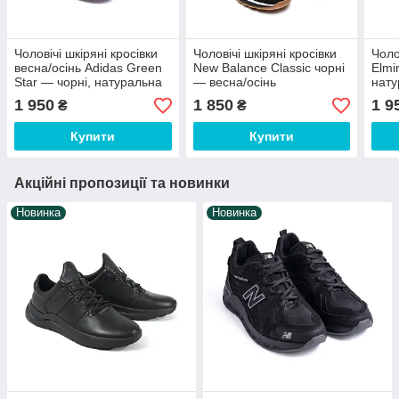
Чоловічі шкіряні кросівки
Чоловічі шкіряні кросівки
Чоло
весна/осінь Adidas Green
New Balance Classic чорні
Elmi
Star — чорні, натуральна
— весна/осінь
нату
шкіра
демі
1 950
1 850
1 9
₴
₴
Купити
Купити
Акційні пропозиції та новинки
Новинка
Новинка