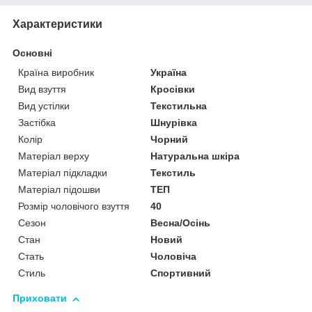
Характеристики
Основні
Країна виробник
Україна
Вид взуття
Кросівки
Вид устілки
Текстильна
Застібка
Шнурівка
Колір
Чорний
Матеріал верху
Натуральна шкіра
Матеріал підкладки
Текстиль
Матеріал підошви
ТЕП
Розмір чоловічого взуття
40
Сезон
Весна/Осінь
Стан
Новий
Стать
Чоловіча
Стиль
Спортивний
Приховати