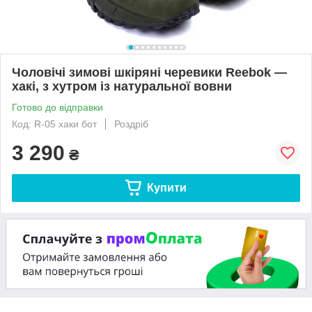
Чоловічі зимові шкіряні черевики Reebok —
хакі, з хутром із натуральної вовни
Готово до відправки
Код: R-05 хаки бот
Роздріб
3 290
₴
Купити