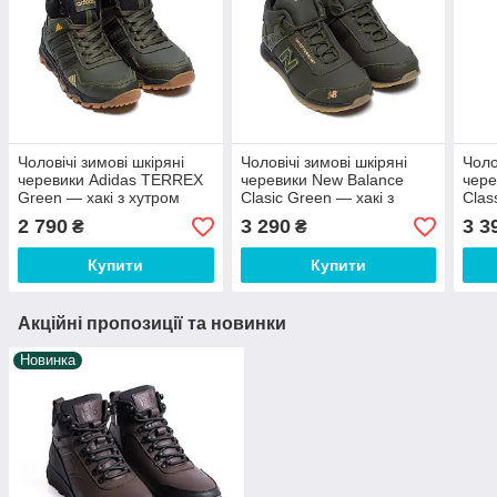
Чоловічі зимові шкіряні
Чоловічі зимові шкіряні
Чоло
черевики Adidas TERREX
черевики New Balance
чере
Green — хакі з хутром
Clasic Green — хакі з
Clas
хутром
2 790
3 290
3 3
₴
₴
Купити
Купити
Акційні пропозиції та новинки
Новинка