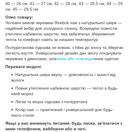
40 — 26 см, 41 — 27 см, 42 — 28 см, 43 — 28,5 см, 44 — 29
см, 45 — 29,5 см
Опис товару:
Чоловічі зимові черевики Reebok хакі з натуральної шкіри —
надійний вибір для холодного сезону. Всередині повністю
утеплені набивною шерстю, яка забезпечує збереження
тепла та комфорт навіть за низьких температур.
Поліуретанова підошва не ковзає, стійка до зносу та зберігає
легкість взуття. Універсальний дизайн дає змогу поєднувати
черевики з джинсами, шта
нами або повсякде
нним одягом.
Переваги моделі:
Натуральна шкіра верху — довговічність і захист від
вологи
Повне утеплення набивною шерстю — тепло в будь-
який мороз
Легка та міцна підошва з поліуретану
Колір хакі — практичний і універсальний для будь-
якого стилю
Якщо у вас виникнуть питання, будь ласка, зв'язатися з
нами телефоном, вайбером або в чаті.