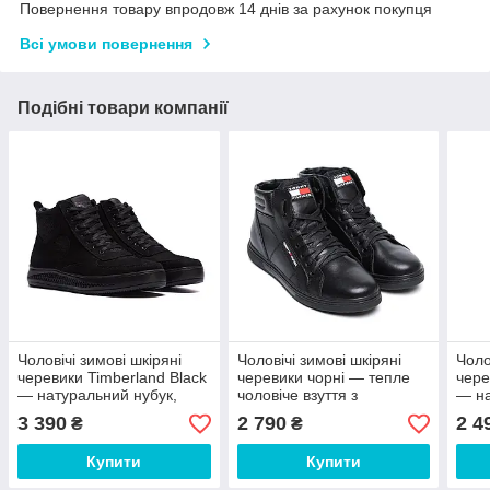
Повернення товару впродовж 14 днів за рахунок покупця
Всі умови повернення
Подібні товари компанії
Чоловічі зимові шкіряні
Чоловічі зимові шкіряні
Чоло
черевики Timberland Black
черевики чорні — тепле
чере
— натуральний нубук,
чоловіче взуття з
— на
шерсть
натуральної шкіри
тепл
3 390
2 790
2 4
₴
₴
Купити
Купити