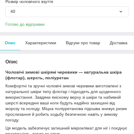
Розмір чоловічого взуття
40
Готово до відправки
Опис
Характеристики
Відгуки про товар
Доставка
Опис
Чоловічі зимові шкіряні черевики — натуральна шкіра
(флотар), шерсть, поліуретан
Комфортні та зручні чоловічі зимові черевики виготовлені з
натуральної шкіри типу флотар і підходять для щоденного
використання. Завдяки якісному верху зі шкіри та набивній
шерсті всередині ваші ноги будуть надійно захищені від
морозу та холоду. Міцна поліуретанова підошва знижує ризик
прослизання й робить ходьбу безпечною навіть у зимову
погоду.
Ця модель забезпечує затишний мікроклімат для ніг і поєднує
практичність, тепло та стиль.