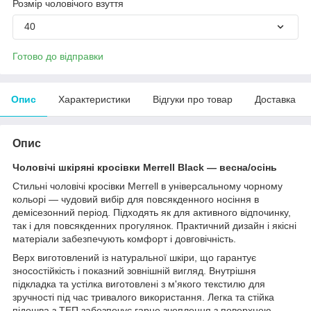
Розмір чоловічого взуття
40
Готово до відправки
Опис
Характеристики
Відгуки про товар
Доставка
Опис
Чоловічі шкіряні кросівки Merrell Black — весна/осінь
Стильні чоловічі кросівки Merrell в універсальному чорному
кольорі — чудовий вибір для повсякденного носіння в
демісезонний період. Підходять як для активного відпочинку,
так і для повсякденних прогулянок. Практичний дизайн і якісні
матеріали забезпечують комфорт і довговічність.
Верх виготовлений із натуральної шкіри, що гарантує
зносостійкість і показний зовнішній вигляд. Внутрішня
підкладка та устілка виготовлені з м'якого текстилю для
зручності під час тривалого використання. Легка та стійка
підошва з ТЕП забезпечує гарне зчеплення з поверхнею.