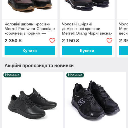
Чоловічі шкіряні кросівки
Чоловічі шкіряні
Чоло
Merrell Footwear Chocolate
демісезонні кросівки
Merr
коричневі з чорним —
Merrell Orang Чорні весна-
весн
натуральна шкіра, весна-
осінь (M-4ор)
2 350
2 150
2 3
₴
₴
осінь
Купити
Купити
Акційні пропозиції та новинки
Новинка
Новинка