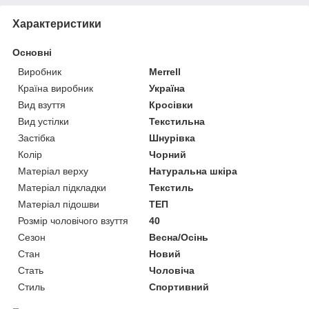
Характеристики
Основні
Виробник
Merrell
Країна виробник
Україна
Вид взуття
Кросівки
Вид устілки
Текстильна
Застібка
Шнурівка
Колір
Чорний
Матеріал верху
Натуральна шкіра
Матеріал підкладки
Текстиль
Матеріал підошви
ТЕП
Розмір чоловічого взуття
40
Сезон
Весна/Осінь
Стан
Новий
Стать
Чоловіча
Стиль
Спортивний