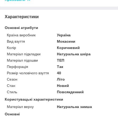
Характеристики
Основні атрибути
Країна виробник
Україна
Вид взуття
Мокасини
Колір
Коричневий
Матеріал підкладки
Натуральна шкіра
Матеріал підошви
ТЕП
Перфорація
Так
Розмір чоловічого взуття
40
Сезон
Літо
Стан
Новий
Стиль
Повсякденний
Користувацькі характеристики
Матеріал верху
Натуральна замша
Основні