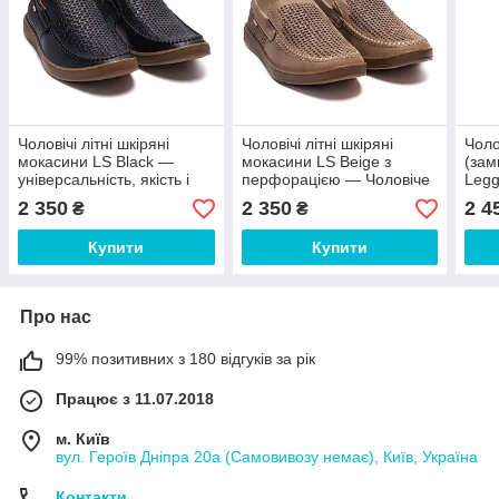
Чоловічі літні шкіряні
Чоловічі літні шкіряні
Чоло
мокасини LS Black —
мокасини LS Beige з
(зам
універсальність, якість і
перфорацією — Чоловіче
Legg
комфорт
літнє взуття
2 350
2 350
2 4
₴
₴
Купити
Купити
Про нас
99% позитивних з 180 відгуків за рік
Працює з 11.07.2018
м. Київ
вул. Героїв Дніпра 20а (Самовивозу немає), Київ, Україна
Контакти