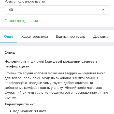
Розмір чоловічого взуття
40
Готово до відправки
Опис
Характеристики
Відгуки про товар
Доставка
Опис
Чоловічі літні шкіряні (замшеві) мокасини Legges з
перфорацією
Стильні та зручні чоловічі мокасини Legges — чудовий вибір
для теплої пори року. Модель виконана з м'якої замші з
перфорацією, завдяки чому взуття добре «дихає» та
забезпечує комфорт навіть у спеку. Ніжний колір лате має
акуратний вигляд та легко поєднується з повсякденним літнім
одягом.
Характеристики:
Код моделі: 80 лате