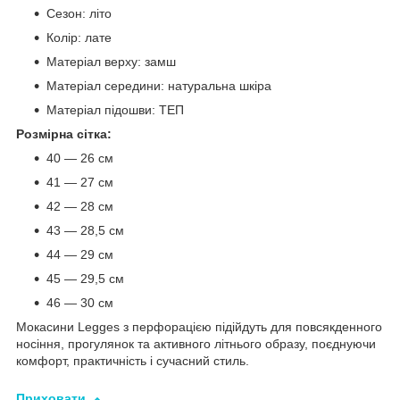
Сезон: літо
Колір: лате
Матеріал верху: замш
Матеріал середини: натуральна шкіра
Матеріал підошви: ТЕП
Розмірна сітка:
40 — 26 см
41 — 27 см
42 — 28 см
43 — 28,5 см
44 — 29 см
45 — 29,5 см
46 — 30 см
Мокасини Legges з перфорацією підійдуть для повсякденного
носіння, прогулянок та активного літнього образу, поєднуючи
комфорт, практичність і сучасний стиль.
Приховати