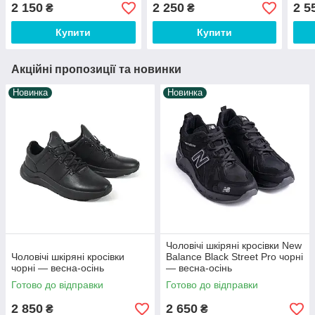
з натуральної шкіри
натуральної шкіри
з на
2 150
2 250
2 5
₴
₴
Купити
Купити
Акційні пропозиції та новинки
Новинка
Новинка
Чоловічі шкіряні кросівки New
Чоловічі шкіряні кросівки
Balance Black Street Pro чорні
чорні — весна-осінь
— весна-осінь
Готово до відправки
Готово до відправки
2 850
2 650
₴
₴